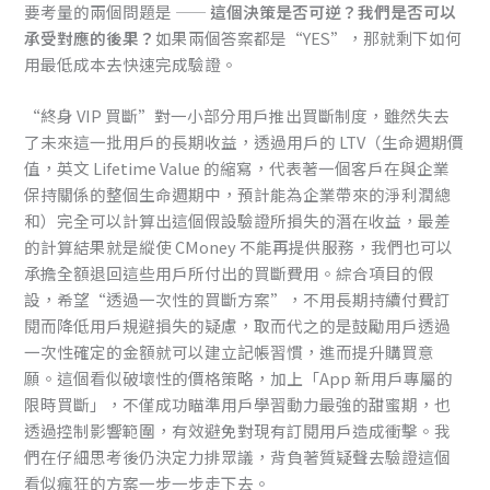
要考量的兩個問題是 ——
這個決策是否可逆？我們是否可以
承受對應的後果？
如果兩個答案都是“YES”，那就剩下如何
用最低成本去快速完成驗證。
“終身 VIP 買斷”對一小部分用戶推出買斷制度，雖然失去
了未來這一批用戶的長期收益，透過用戶的 LTV（生命週期價
值，英文 Lifetime Value 的縮寫，代表著一個客戶在與企業
保持關係的整個生命週期中，預計能為企業帶來的淨利潤總
和）完全可以計算出這個假設驗證所損失的潛在收益，最差
的計算結果就是縱使 CMoney 不能再提供服務，我們也可以
承擔全額退回這些用戶所付出的買斷費用。綜合項目的假
設，希望“透過一次性的買斷方案”，不用長期持續付費訂
閱而降低用戶規避損失的疑慮，取而代之的是鼓勵用戶透過
一次性確定的金額就可以建立記帳習慣，進而提升購買意
願。這個看似破壞性的價格策略，加上「App 新用戶專屬的
限時買斷」，不僅成功瞄準用戶學習動力最強的甜蜜期，也
透過控制影響範圍，有效避免對現有訂閱用戶造成衝擊。我
們在仔細思考後仍決定力排眾議，背負著質疑聲去驗證這個
看似瘋狂的方案一步一步走下去。