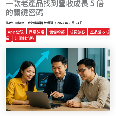
一款老產品找到營收成長 5 倍
的關鍵密碼
作者:
Hubert｜金融事業群 總經理
/
2025 年 7 月 23 日
App 變現
假設驗證
儲備幹部
成長駭客
產品營收成
長
訂閱制策略