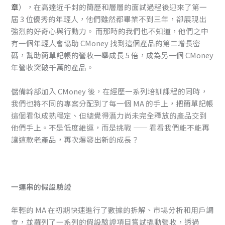
章
），在高達近千封的簡歷和層層的面試過程後迎來了第一
屆 3 位優秀的年輕人，他們雖然都畢業不到三年，卻展現出
強烈的好奇心與行動力。 而那時的我們也不知道，他們之中
有一個年輕人會協助 CMoney 找到這個產品的第二增長密
碼，幫助簡單記帳的營收一舉成長 5 倍，成為另一個 CMoney
年營收突破千萬的產品。
儲備幹部加入 CMoney 後，在經歷一系列培訓課程的同時，
我們也將不同的專案分配到了每一個 MA 的手上，把簡單記帳
這個看似成熟穩定、但總覺得潛力尚未完全釋放的產品交到
他們手上。不是低度維運，而是挑戰 —— 看看我們能不能再
讓這款老產品，再次爆發出新的成長？
一連串的假設驗證
年輕的 MA 在初期快速進行了數據的拆解、市場分析和用戶調
查，並羅列了一系列的假設驗證項目嘗試撬動營收，透過