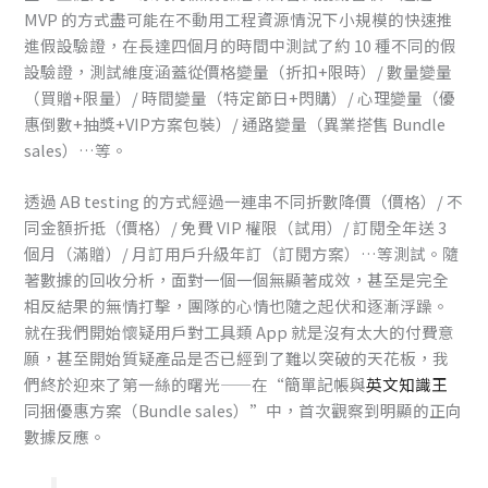
MVP 的方式盡可能在不動用工程資源情況下小規模的快速推
進假設驗證，在長達四個月的時間中測試了約 10 種不同的假
設驗證，測試維度涵蓋從價格變量（折扣+限時）/ 數量變量
（買贈+限量）/ 時間變量（特定節日+閃購）/ 心理變量（優
惠倒數+抽獎+VIP方案包裝）/ 通路變量（異業搭售 Bundle
sales）…等。
透過 AB testing 的方式經過一連串不同折數降價（價格）/ 不
同金額折抵（價格）/ 免費 VIP 權限（試用）/ 訂閱全年送 3
個月（滿贈）/ 月訂用戶升級年訂（訂閱方案）…等測試。隨
著數據的回收分析，面對一個一個無顯著成效，甚至是完全
相反結果的無情打擊，團隊的心情也隨之起伏和逐漸浮躁。
就在我們開始懷疑用戶對工具類 App 就是沒有太大的付費意
願，甚至開始質疑產品是否已經到了難以突破的天花板，我
們終於迎來了第一絲的曙光——在“簡單記帳與
英文知識王
同捆優惠方案（Bundle sales）”中，首次觀察到明顯的正向
數據反應。