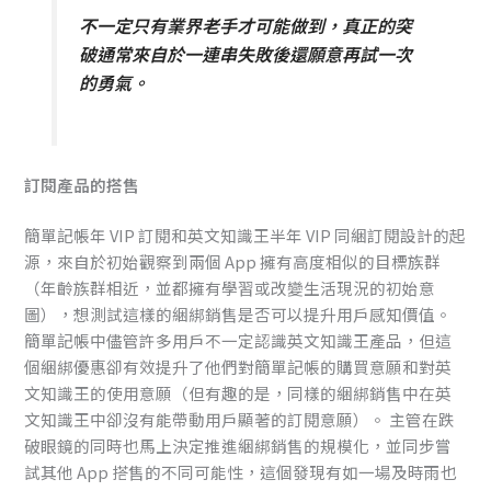
不一定只有業界老手才可能做到，真正的突
破通常來自於一連串失敗後還願意再試一次
的勇氣。
訂閱產品的搭售
簡單記帳年 VIP 訂閱和英文知識王半年 VIP 同綑訂閱設計的起
源，來自於初始觀察到兩個 App 擁有高度相似的目標族群
（年齡族群相近，並都擁有學習或改變生活現況的初始意
圖），想測試這樣的綑綁銷售是否可以提升用戶感知價值。
簡單記帳中儘管許多用戶不一定認識英文知識王產品，但這
個綑綁優惠卻有效提升了他們對簡單記帳的購買意願和對英
文知識王的使用意願（但有趣的是，同樣的綑綁銷售中在英
文知識王中卻沒有能帶動用戶顯著的訂閱意願）。 主管在跌
破眼鏡的同時也馬上決定推進綑綁銷售的規模化，並同步嘗
試其他 App 搭售的不同可能性，這個發現有如一場及時雨也