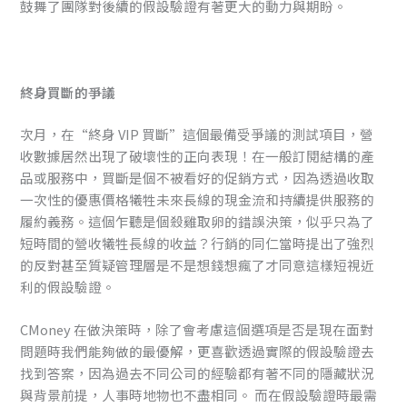
鼓舞了團隊對後續的假設驗證有著更大的動力與期盼。
終身買斷的爭議
次月，在“終身 VIP 買斷”這個最備受爭議的測試項目，營
收數據居然出現了破壞性的正向表現！在一般訂閱結構的產
品或服務中，買斷是個不被看好的促銷方式，因為透過收取
一次性的優惠價格犧牲未來長線的現金流和持續提供服務的
履約義務。這個乍聽是個殺雞取卵的錯誤決策，似乎只為了
短時間的營收犧牲長線的收益？行銷的同仁當時提出了強烈
的反對甚至質疑管理層是不是想錢想瘋了才同意這樣短視近
利的假設驗證。
CMoney 在做決策時，除了會考慮這個選項是否是現在面對
問題時我們能夠做的最優解，更喜歡透過實際的假設驗證去
找到答案，因為過去不同公司的經驗都有著不同的隱藏狀況
與背景前提，人事時地物也不盡相同。 而在假設驗證時最需