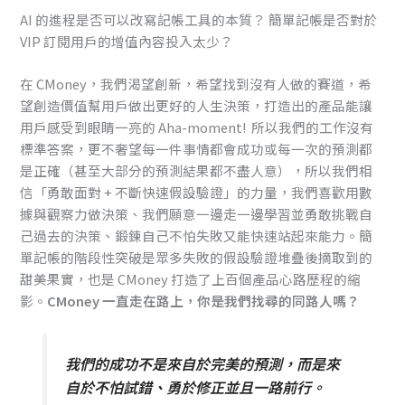
AI 的進程是否可以改寫記帳工具的本質？ 簡單記帳是否對於
VIP 訂閱用戶的增值內容投入太少？
在 CMoney，我們渴望創新，希望找到沒有人做的賽道，希
望創造價值幫用戶做出更好的人生決策，打造出的產品能讓
用戶感受到眼睛一亮的 Aha-moment! 所以我們的工作沒有
標準答案，更不奢望每一件事情都會成功或每一次的預測都
是正確（甚至大部分的預測結果都不盡人意），所以我們相
信「勇敢面對 + 不斷快速假設驗證」的力量，我們喜歡用數
據與觀察力做決策、我們願意一邊走一邊學習並勇敢挑戰自
己過去的決策、鍛鍊自己不怕失敗又能快速站起來能力。簡
單記帳的階段性突破是眾多失敗的假設驗證堆疊後摘取到的
甜美果實，也是 CMoney 打造了上百個產品心路歷程的縮
影。
CMoney 一直走在路上，你是我們找尋的同路人嗎？
我們的成功不是來自於完美的預測，而是來
自於不怕試錯、勇於修正並且一路前行。