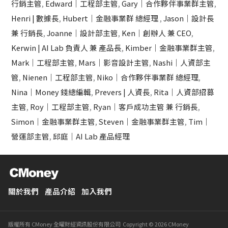
行銷主管
,
Edward｜工程部主管
,
Gary｜合作夥伴事業群主管
,
Henri | 數據長
,
Hubert｜金融事業群 總經理
,
Jason｜設計長
兼 行銷長
,
Joanne｜設計部主管
,
Ken｜創辦人 兼 CEO
,
Kerwin | AI Lab 負責人 兼 產品長
,
Kimber｜金融事業群主管
,
Mark｜工程部主管
,
Mars｜影音設計主管
,
Nashi｜人資部主
管
,
Nienen｜工程部主管
,
Niko｜合作夥伴事業群 總經理
,
Nina｜Money 錢總編輯
,
Prevers | 人資長
,
Rita｜人資部招募
主管
,
Roy｜工程部主管
,
Ryan｜客戶成功主管 兼 行銷長
,
Simon｜金融事業群主管
,
Steven｜金融事業群主管
,
Tim｜
營運部主管
,
邱庭｜AI Lab 產品經理
關於我們
產品介紹
加入我們
版權所有 CMoney 全曜財經資訊股份有限公司 Copyright © 2026 CMoney