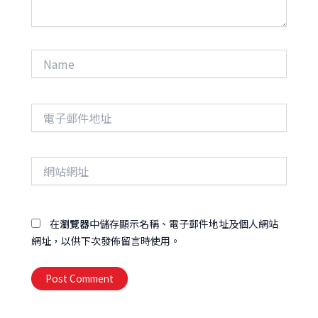
Name
電
子
郵
件
網
地
站
址
網
址
在
瀏覽器
中儲存顯示名稱、電子郵件地址及個人網站
網址，以供下次發佈留言時使用。
Alternative: