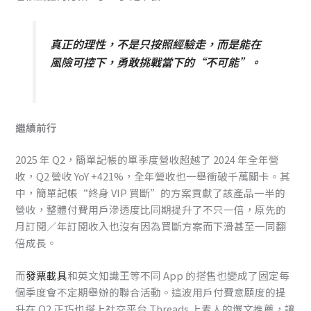
真正的理性，不是只按照經驗走，而是能在
風險可控下，勇敢挑戰當下的“不可能”。
繼續前行
2025 年 Q2，簡單記帳的單季度營收超越了 2024 年全年營
收，Q2 營收 YoY +421%，全年營收也一舉衝破千萬關卡。其
中，簡單記帳“終身 VIP 買斷”的方案貢獻了該產品一半的
營收，整體付費用戶滲透度比同期提升了不只一倍，原先的
月訂閱／年訂閱收入也沒有因為買斷方案而下滑甚至一同翻
倍成長。
而
發票載具
和英文知識王等不同 App 的搭售也變成了固定每
個季度會不定期舉辦的聯合活動。這波用戶付費意願度的提
升在 Q2 正巧也搭上社交平台 Threads 上素人的爆文推薦，讓