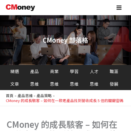
搜
跳
Main
尋
至
Men
主
要
內
容
CMoney 部落格
精選
產品
商業
學習
人才
職涯
文章
思維
思維
思維
思維
發展
首頁
產品思維
產品策略
CMoney 的成長駭客 – 如何在一款老產品找到營收成長 5 倍的關鍵密碼
CMoney 的成長駭客 – 如何在