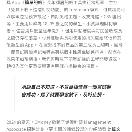
具 App《
簡單記帳
》長年穩居記帳工具排行榜冠軍，主打
「免費下載 + 進階訂閱功能」的 freemium 模式，付費功能可
以解鎖包括預算設定、自訂風格主題、收支提醒、CSV 匯出
等，主要用戶群為 18–35 歲之間的學生、小資與理財初學
者。 儘管用戶數量逐年提升，但用戶黏著度與訂閱營收成長
之間仍存在落差，付費意願與長期使用的持久度始終低於其
他類型的 App。 在遲遲找不到產品的第二成長曲線時，團隊
一度嘗試將簡單記帳轉為英語版本推廣至歐美市場，然而在
效果不如預期後，我們暫時放下簡單記帳的工程開發資源，
轉投入其他更重要與更有明確市場機會的項目。
承認自己不知道，不盲目相信每一個嘗試都
會成功，錯了就要學會放下，及時止損。
2024 的夏天，CMoney 啟動了儲備幹部 Management
Associate 招聘計劃（更多關於儲備幹部的介紹請看
此篇文