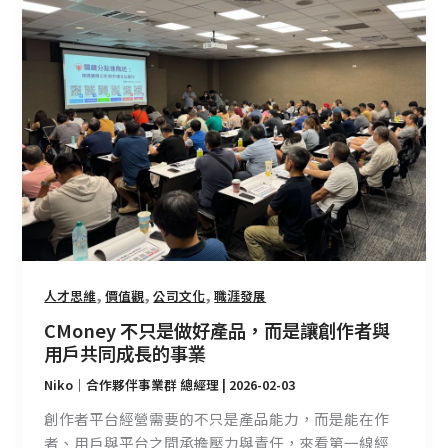
CMoney
不
只
是
做
好
產
品，
而
是
讓
創
,
,
,
作
人才思維
價值觀
公司文化
職涯發展
者
CMoney 不只是做好產品，而是讓創作者與
與
用戶共同成長的事業
用
Niko｜合作夥伴事業群 總經理
|
2026-02-03
戶
共
創作者平台經營需要的不只是產品能力，而是能在作
同
者、用戶與平台之間承擔壓力與責任，來看第一線經