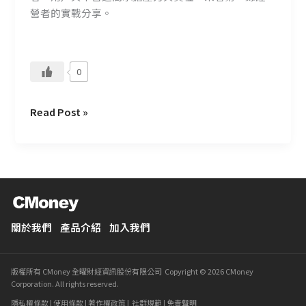
成
營者的實戰分享。
長
的
事
0
業
Read Post »
關於我們
產品介紹
加入我們
版權所有 CMoney 全曜財經資訊股份有限公司 Copyright © 2026 CMoney
Corporation. All rights reserved.
隱私權條款
|
使用條款
|
著作權政策
|
社群規範
|
免責聲明