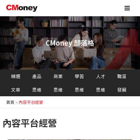
跳
Main
至
Men
主
要
內
容
CMoney 部落格
精選
產品
商業
學習
人才
職涯
文章
思維
思維
思維
思維
發展
首頁
內容平台經營
內容平台經營