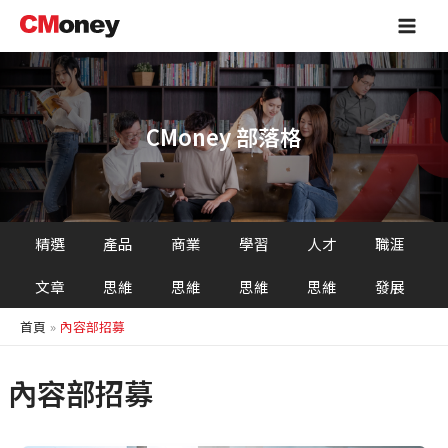
跳
Main
至
Men
主
要
內
容
CMoney 部落格
精選
產品
商業
學習
人才
職涯
文章
思維
思維
思維
思維
發展
首頁
內容部招募
內容部招募