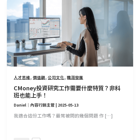
CMoney
投
資
研
究
工
作
需
要
什
,
,
,
麼
人才思維
價值觀
公司文化
職涯發展
特
CMoney投資研究工作需要什麼特質？非科
質？
班也能上手！
非
Daniel｜內容行銷主管
|
2025-05-13
科
班
我適合這份工作嗎？最常被問的幾個問題 作 […]
也
能
上