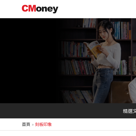
跳
至
主
要
內
容
精選
首頁
刻板印象