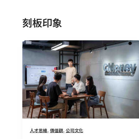
刻板印象
【打
破
刻
板
印
象】
為
什
麼
我
們
,
,
人才思維
價值觀
公司文化
選