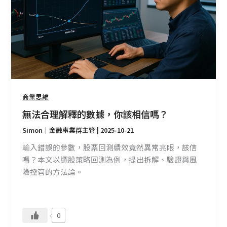
釋
的
數
據，
你
該
相
信
商業思維
嗎？
無法合理解釋的數據，你該相信嗎？
Simon｜金融事業群主管
|
2025-10-21
輸入錯誤的參數，股票回測績效竟然異常亮眼，該信
嗎？本文以選股策略回測為例，提出拆解、驗證與風
險控管的方法論。
0