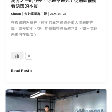
態
看決策的本質
權
Simon｜金融事業群主管
|
2025-08-28
衡
看
在複雜的系統裡，微小的異常往往是重大問題的先
決
聲，誤差雖小，卻可能撼動整體系統判斷，如何防範
策
未來潛在風險？
的
本
質
0
Read Post »
【打
破
刻
板