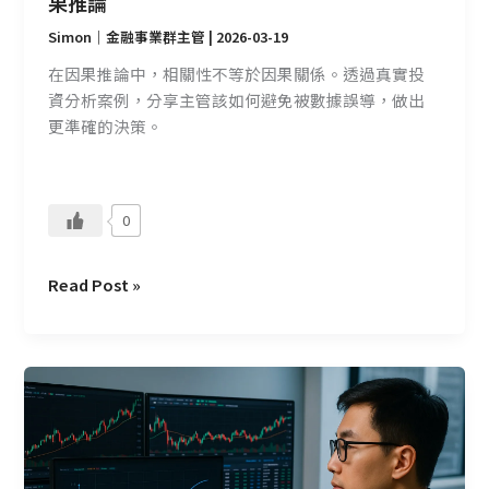
果推論
誤
Simon｜金融事業群主管
|
2026-03-19
的
因
在因果推論中，相關性不等於因果關係。透過真實投
果
資分析案例，分享主管該如何避免被數據誤導，做出
推
更準確的決策。
論
0
Read Post »
無
法
合
理
解