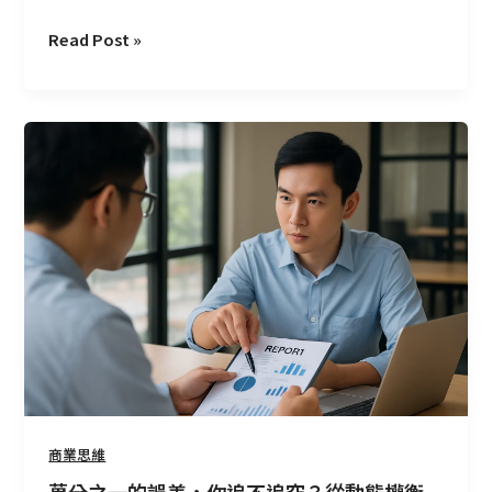
Read Post »
萬
分
之
一
的
誤
差，
你
追
不
追
究？
從
商業思維
動
萬分之一的誤差，你追不追究？從動態權衡