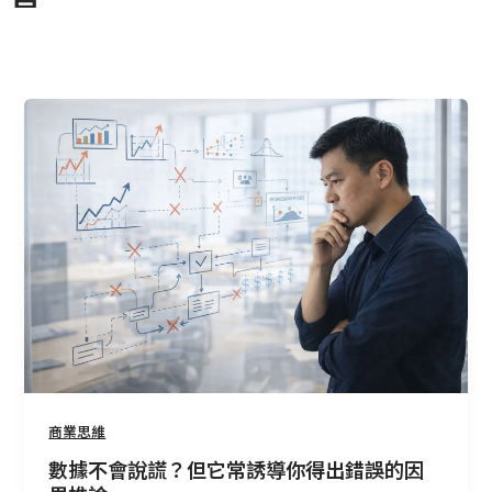
數
據
不
會
說
謊？
但
它
常
誘
導
你
得
商業思維
出
數據不會說謊？但它常誘導你得出錯誤的因
錯