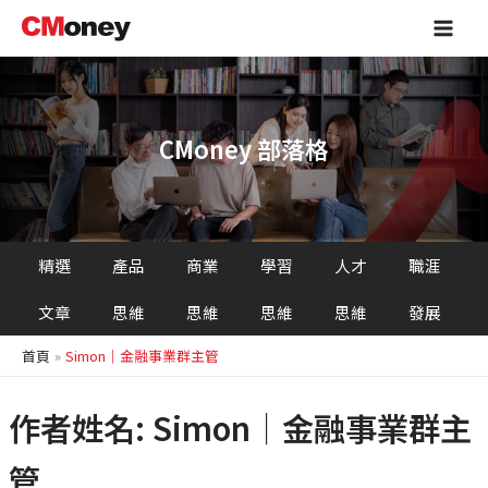
跳
Main
至
Men
主
要
內
容
CMoney 部落格
精選
產品
商業
學習
人才
職涯
文章
思維
思維
思維
思維
發展
首頁
Simon｜金融事業群主管
作者姓名: Simon｜金融事業群主
管