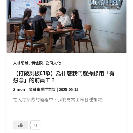
印
象】
為
什
麼
我
們
選
擇
,
,
人才思維
價值觀
公司文化
錄
【打破刻板印象】為什麼我們選擇錄用「有
用
怨念」的前員工？
「有
Simon｜金融事業群主管
|
2025-05-15
怨
念」
在人才招募的過程中，我們常常面臨各種複雜
的
前
員
+1
工？