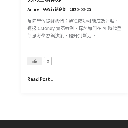
的
五
Annie｜品牌行銷企劃
|
2026-03-25
項
反向學習提醒我們：過往成功可能成為盲點。
修
透過 CMoney 實際案例，探討如何在 AI 時代重
煉
新思考學習與決策，提升判斷力。
0
Read Post »