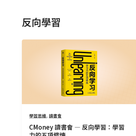
反向學習
CMoney
讀
書
會
—
反
向
學
習：
學
,
學習思維
讀書會
習
CMoney 讀書會 — 反向學習：學習
力
力的五項修煉