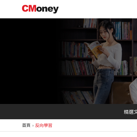
跳
至
主
要
內
容
精選
首頁
反向學習