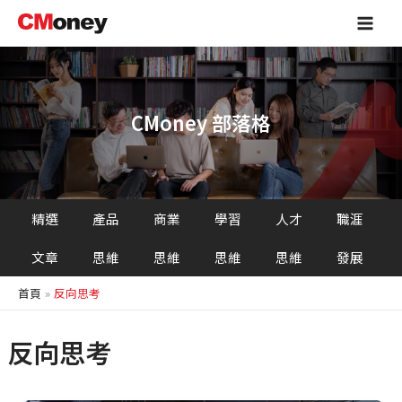
跳
Main
至
Men
主
要
內
容
CMoney 部落格
精選
產品
商業
學習
人才
職涯
文章
思維
思維
思維
思維
發展
首頁
反向思考
反向思考