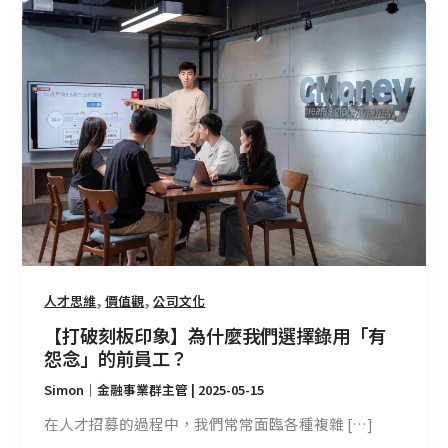
【打
破
刻
板
印
象】
為
什
麼
我
們
選
擇
,
,
人才思維
價值觀
公司文化
錄
【打破刻板印象】為什麼我們選擇錄用「有
用
怨念」的前員工？
「有
Simon｜金融事業群主管
|
2025-05-15
怨
念」
在人才招募的過程中，我們常常面臨各種複雜 […]
的