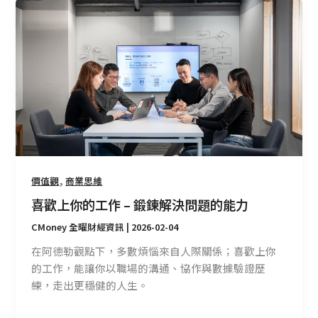
喜
歡
上
你
的
工
作
–
鍛
鍊
解
,
價值觀
商業思維
決
喜歡上你的工作 – 鍛鍊解決問題的能力
問
題
CMoney 全曜財經資訊
|
2026-02-04
的
在阿德勒觀點下，多數煩惱來自人際關係；喜歡上你
能
的工作，能讓你以職場的溝通、協作與數據驗證歷
力
練，走出更穩健的人生。