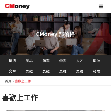
跳
Main
至
Men
主
要
內
容
CMoney 部落格
精選
產品
商業
學習
人才
職涯
文章
思維
思維
思維
思維
發展
首頁
喜歡上工作
喜歡上工作