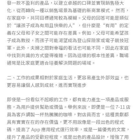
發一款不盈利的產品，以建立卓越的口碑並實現銷售極大
化，從而轉向一種以銷售場景為基礎的新商業模式。 然而，
在家庭中，共同目標通常較為模糊。父母的回答可能是類似
於“讓孩子成為有用且快樂的人”，但什麼是“有用”的定
義在父母和子女之間可能存在差異。例如，父母可能希望孩
子成為教授，而孩子可能渴望成為登山探險家或電子競技冠
軍。此外，夫婦之間對幸福的看法也可能不同，因此在家庭
中找到共識的方式變得複雜。因為這樣的根本性差異，職場
通常是比家庭更適合培養解決問題的場域。
二、工作的成果相對於家庭生活，更容易產生外部效益，也
更容易讓個人感到成就，進而實現進步
即使是一份看似不起眼的工作，都有能力產生一項產品或服
務，為用戶提供幫助或價值。舉例來說，即便是一位 7-11 店
員為客戶調製一杯熱騰騰的咖啡，對店員而言，這種貢獻都
具有實實在在的存在價值，更不用說像是一段出色的程式
碼，提高了 App 應用程式運行效率，或是一篇優秀的文案，
提升了產品的受歡迎程度，或是出色的產品設計，增強了用