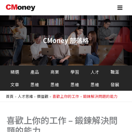
搜
跳
Main
尋
至
Men
主
要
內
容
CMoney 部落格
精選
產品
商業
學習
人才
職涯
文章
思維
思維
思維
思維
發展
首頁
人才思維
價值觀
喜歡上你的工作 – 鍛鍊解決問題的能力
喜歡上你的工作 – 鍛鍊解決問
題的能力