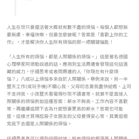
人生在世只要還活著大概就有數不盡的煩惱。每個人都想無
憂無慮、幸福快樂，但要怎麼做呢？答案是「喜歡上你的工
作」，才是解決你人生所有煩惱的那一把關鍵鑰匙！
「人生所有的煩惱，都是人際關係的煩惱。」這是著名德國
心理學家阿德勒說過的話。應用到生活周遭會發現這句話潛
藏的威力，仔細思考或者問周遭的人「你現在有什麼煩
惱？」八成以上煩惱多來自於人際關係。舉例來說，另一半
整天工作(或玩手機)不關心我、父母叨念要我盡快結婚、上司
不支持我、小孩整天看電視吵架不讀書等。就算不是直接人
際關係的煩惱例如這種答案：薪水不夠高、工作內容不喜歡
等，再繼續追問下去為什麼想要更高的薪水？答案也可能
是，這樣才買得起房子女朋友的父母覺得安心等，其實追根
究底下去還是人際關係的煩惱。
仔細思考真可以得到這個結論：所有煩惱的根源是人際關係