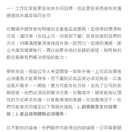
一、工作比家庭更容易有共同目標，因此更容易透過有效溝
通達成共識並協同合作
在職場中通常會有明確的主要產品或服務，這使得目標清晰
可見，讓同事（包括上司、同儕和下屬）容易就達到目標的
方式，持續溝通釐清後達成共識一起努力。這樣的溝通、建
立共識和確實執行、再以結果來檢討反饋的過程，無時無刻
都在鍛鍊我們解決煩惱的能力。
舉例來說，假設公司 A 希望開發一款新手機。上司認為價格
必須優惠才能賣得多，而下屬則認為品質必須足夠高，以滿
足客戶需求。一開始，雙方可能存在分歧，但為了公司的長
期經營，他們必須找到解決方案。在職場中，通常能夠以理
性的方式尋求共識，以推動事情的進展。在這種情況下，他
們可能會共同確定以下兩個共識點：
1. 顧客願意支付該價
格；2. 產品使用體驗必須優秀
。
在不斷的討論後，他們最終可能得出的結論是，公司需要開