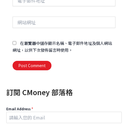
子
郵
件
網
地
站
址
網
址
在
瀏覽器
中儲存顯示名稱、電子郵件地址及個人網站
網址，以供下次發佈留言時使用。
Alternative:
訂閱 CMoney 部落格
Email Address
*