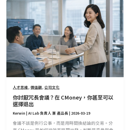
你
討
厭
冗
長
會
議？
在
CMoney，
你
甚
至
可
,
,
人才思維
價值觀
公司文化
以
你討厭冗長會議？在 CMoney，你甚至可以
選
選擇退出
擇
Kerwin | AI Lab 負責人 兼 產品長
|
2026-03-19
退
出
會議不該是例行公事，而是用時間換結論的交易。分
享 CMoney 是如何從效率管理出發，判斷是否參與會