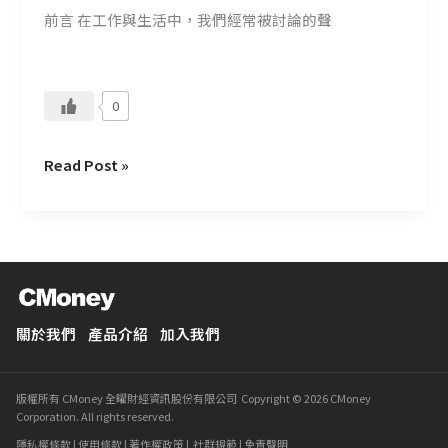
實
前言 在工作與生活中，我們經常被討論的聲
戰
反
思
0
Read Post »
關於我們
產品介紹
加入我們
版權所有 CMoney 全曜財經資訊股份有限公司 Copyright © 2026 CMoney
Corporation. All rights reserved.
隱私權條款
|
使用條款
|
著作權政策
|
社群規範
|
免責聲明