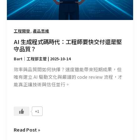
程
師
要
快
,
工程開發
產品思維
交
AI 生成程式碼時代：工程師要快交付還是堅
付
守品質？
還
Bart｜工程部主管
|
2025-10-14
是
堅
效率與品質間如何抉擇？速度雖能帶來短期成果，但
守
唯有建立 AI 驅動文化與嚴謹的 code review 流程，才
品
能真正讓技術與信任並行。
質？
+1
Read Post »