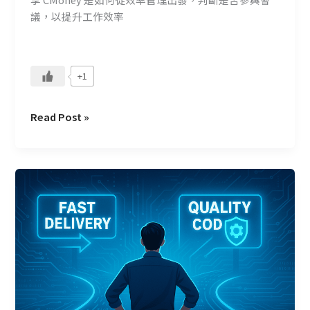
議，以提升工作效率
+1
Read Post »
AI
生
成
程
式
碼
時
代：
工