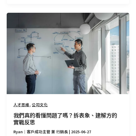
我
們
真
的
看
懂
問
題
了
嗎？
拆
表
象、
,
人才思維
公司文化
建
我們真的看懂問題了嗎？拆表象、建解方的
解
實戰反思
方
Ryan｜客戶成功主管 兼 行銷長
|
2025-06-27
的