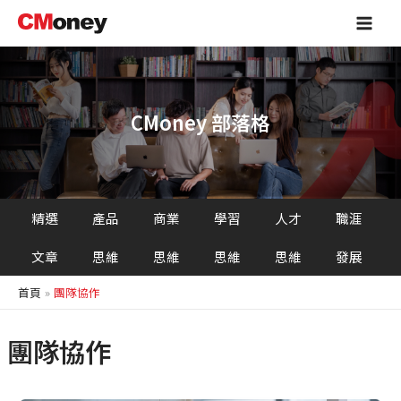
跳
Main
至
Men
主
要
內
容
CMoney 部落格
精選
產品
商業
學習
人才
職涯
文章
思維
思維
思維
思維
發展
首頁
團隊協作
團隊協作