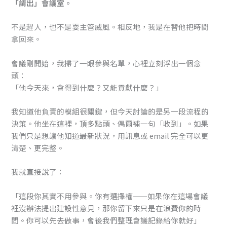
「請出」會議室。
不是趕人，也不是耍主管威風。相反地，我是在替他把時間
拿回來。
會議剛開始，我掃了一眼參與名單，心裡立刻浮出一個念
頭：
「他今天來，會得到什麼？又能貢獻什麼？」
我知道他負責的模組很關鍵，但今天討論的是另一段流程的
決策。他坐在這裡，頂多點頭、偶爾補一句「收到」。如果
我們只是想讓他知道最新狀況，用訊息或 email 完全可以更
清楚、更完整。
我就直接說了：
「這段你其實不用參與。你有選擇權——如果你在這場會議
裡沒辦法提出建設性意見，那你留下來只是在浪費你的時
間。你可以先去做事，會後我們整理會議記錄給你就好」