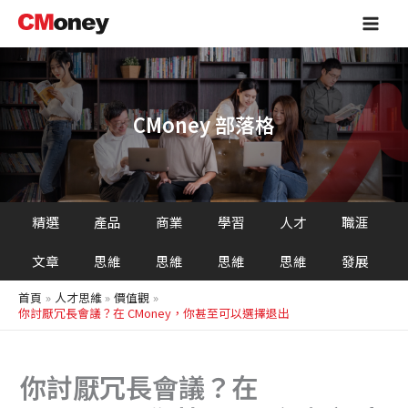
搜
跳
Main
尋
至
Men
主
要
內
容
CMoney 部落格
精選
產品
商業
學習
人才
職涯
文章
思維
思維
思維
思維
發展
首頁
人才思維
價值觀
你討厭冗長會議？在 CMoney，你甚至可以選擇退出
你討厭冗長會議？在