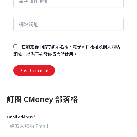
子
郵
件
網
地
站
址
網
址
在
瀏覽器
中儲存顯示名稱、電子郵件地址及個人網站
網址，以供下次發佈留言時使用。
Alternative:
訂閱 CMoney 部落格
Email Address
*