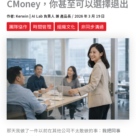
CMoney，你甚至可以選擇退出
作者:
Kerwin | AI Lab 負責人 兼 產品長
/
2026 年 3 月 19 日
團隊協作
時間管理
組織文化
非同步溝通
那天我做了一件以前在其他公司不太敢做的事：
我把同事