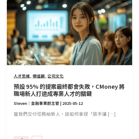
預
設
95%
的
提
案
最
終
都
會
,
,
人才思維
價值觀
公司文化
失
敗，
預設 95% 的提案最終都會失敗，CMoney 將
CMoney
職場新人打造成專業人才的關鍵
將
Steven｜金融事業群主管
|
2025-05-12
職
當我們交付任務給新人，該如何拿捏「放手讓 […]
場
新
人
打