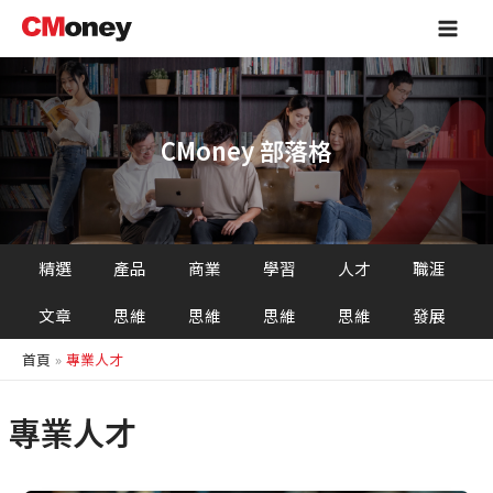
跳
Main
至
Men
主
要
內
容
CMoney 部落格
精選
產品
商業
學習
人才
職涯
文章
思維
思維
思維
思維
發展
首頁
專業人才
專業人才