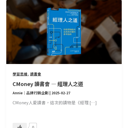
CMoney
讀
書
會
—
經
理
人
之
道
,
學習思維
讀書會
CMoney 讀書會 — 經理人之道
Annie｜品牌行銷企劃
|
2025-02-27
CMoney人愛讀書，這次的讀物是《經理 […]
0