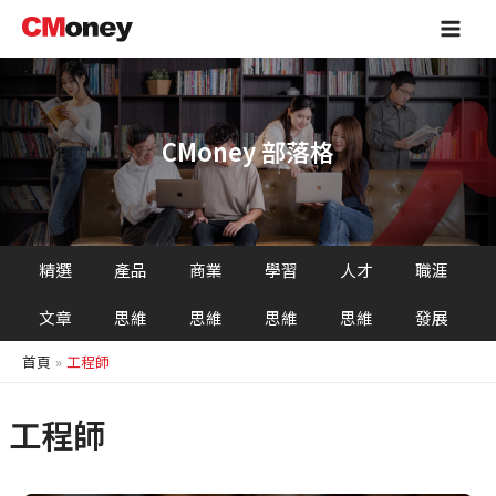
跳
Main
至
Men
主
要
內
容
CMoney 部落格
精選
產品
商業
學習
人才
職涯
文章
思維
思維
思維
思維
發展
首頁
工程師
工程師