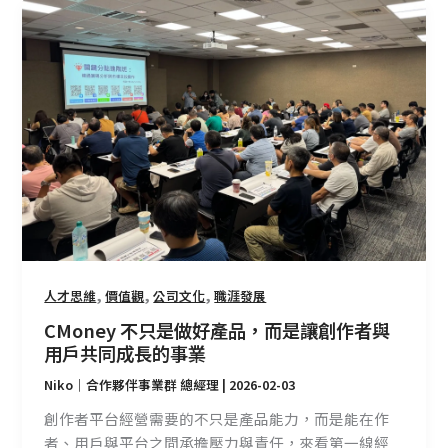
CMoney
不
只
是
做
好
產
品，
而
是
讓
創
,
,
,
作
人才思維
價值觀
公司文化
職涯發展
者
CMoney 不只是做好產品，而是讓創作者與
與
用戶共同成長的事業
用
Niko｜合作夥伴事業群 總經理
|
2026-02-03
戶
共
創作者平台經營需要的不只是產品能力，而是能在作
同
者、用戶與平台之間承擔壓力與責任，來看第一線經