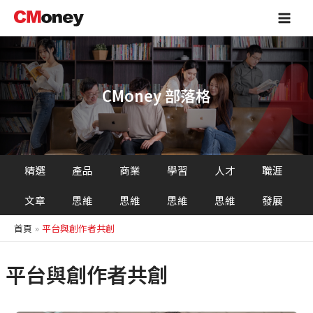
跳
Main
至
Men
主
要
內
容
CMoney 部落格
精選
產品
商業
學習
人才
職涯
文章
思維
思維
思維
思維
發展
首頁
平台與創作者共創
平台與創作者共創