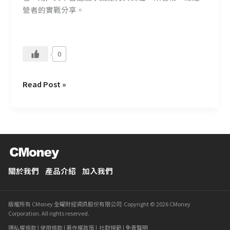
成
營者的實戰分享。
長
的
事
0
業
Read Post »
關於我們
產品介紹
加入我們
版權所有 CMoney 全曜財經資訊股份有限公司 Copyright © 2026 CMoney
Corporation. All rights reserved.
隱私權條款
|
使用條款
|
著作權政策
|
社群規範
|
免責聲明