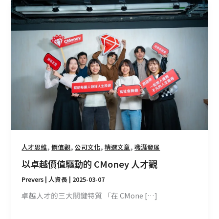
以
卓
越
價
值
驅
動
的
CMoney
人
才
觀
,
,
,
,
人才思維
價值觀
公司文化
精選文章
職涯發展
以卓越價值驅動的 CMoney 人才觀
Prevers | 人資長
|
2025-03-07
卓越人才的三大關鍵特質 「在 CMone […]