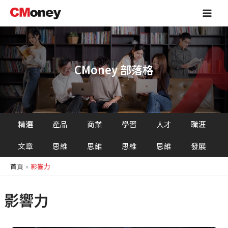
跳
Main
至
Men
主
要
內
容
CMoney 部落格
精選
產品
商業
學習
人才
職涯
文章
思維
思維
思維
思維
發展
首頁
影響力
影響力