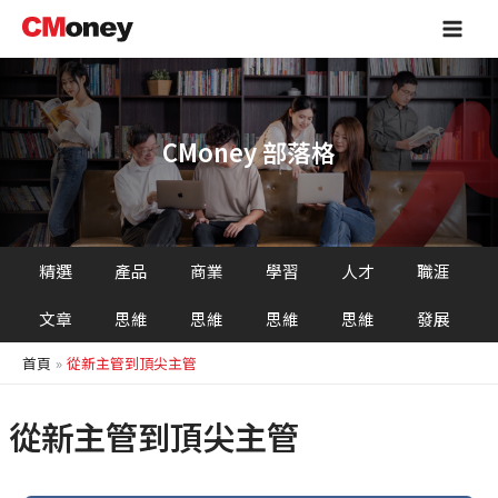
跳
Main
至
Men
主
要
內
容
CMoney 部落格
精選
產品
商業
學習
人才
職涯
文章
思維
思維
思維
思維
發展
首頁
從新主管到頂尖主管
從新主管到頂尖主管