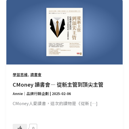
CMoney
讀
書
會
—
從
新
主
管
到
頂
,
學習思維
讀書會
尖
CMoney 讀書會 — 從新主管到頂尖主管
主
管
Annie｜品牌行銷企劃
|
2025-02-06
CMoney人愛讀書，這次的讀物是《從新 […]
0