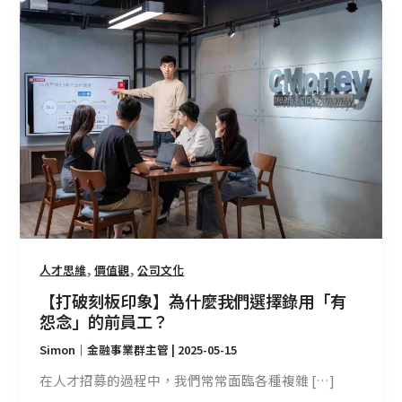
【打
破
刻
板
印
象】
為
什
麼
我
們
選
擇
,
,
人才思維
價值觀
公司文化
錄
【打破刻板印象】為什麼我們選擇錄用「有
用
怨念」的前員工？
「有
Simon｜金融事業群主管
|
2025-05-15
怨
念」
在人才招募的過程中，我們常常面臨各種複雜 […]
的