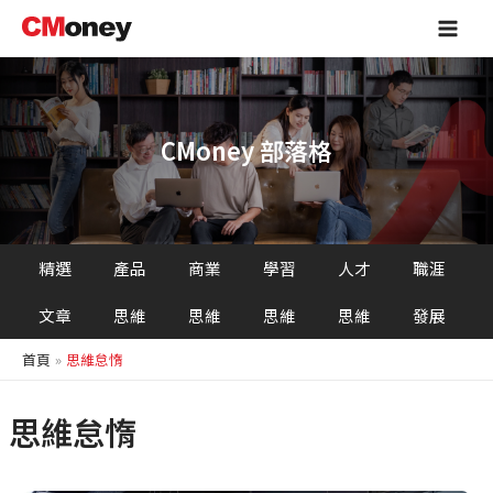
跳
Main
至
Men
主
要
內
容
CMoney 部落格
精選
產品
商業
學習
人才
職涯
文章
思維
思維
思維
思維
發展
首頁
思維怠惰
思維怠惰