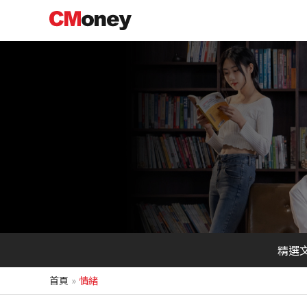
跳
至
主
要
內
容
精選
首頁
情緒