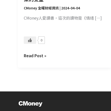
策
的
CMoney 全曜財經資訊
|
2024-04-04
变
CMoney人愛讀書，這次的讀物是《情绪 […]
量
0
Read Post »