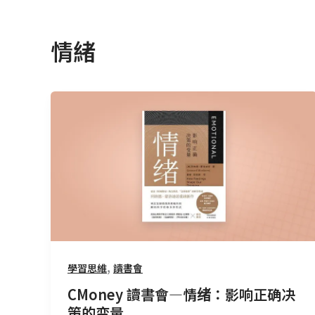
情緒
CMoney
讀
書
會
—
情
绪：
影
响
正
,
學習思維
讀書會
确
CMoney 讀書會—情绪：影响正确决
决
策的变量