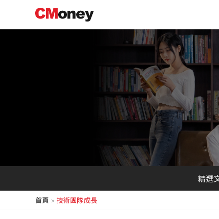
跳
至
主
要
內
容
精選
首頁
技術團隊成長