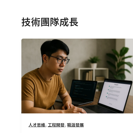
技術團隊成長
CMoney
如
何
用
AI
改
寫
後
端
工
程
,
,
人才思維
工程開發
職涯發展
師