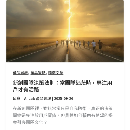
新
創
團
隊
決
策
法
則：
當
團
隊
,
,
產品思維
產品策略
精選文章
迷
新創團隊決策法則：當團隊迷茫時，專注用
茫
戶才有活路
時，
邱庭｜AI Lab 產品經理
|
2025-09-26
專
注
在新創團隊裡，對錯常常只是自我防衛，真正的決策
用
關鍵是專注於用戶價值，但具體如何藉由有希望的提
戶
案引導團隊文化？
才