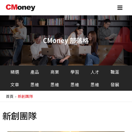
跳
Main
至
Men
主
要
內
容
CMoney 部落格
精選
產品
商業
學習
人才
職涯
文章
思維
思維
思維
思維
發展
首頁
新創團隊
新創團隊