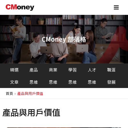
跳
Main
至
Men
主
要
內
容
CMoney 部落格
精選
產品
商業
學習
人才
職涯
文章
思維
思維
思維
思維
發展
首頁
產品與用戶價值
產品與用戶價值