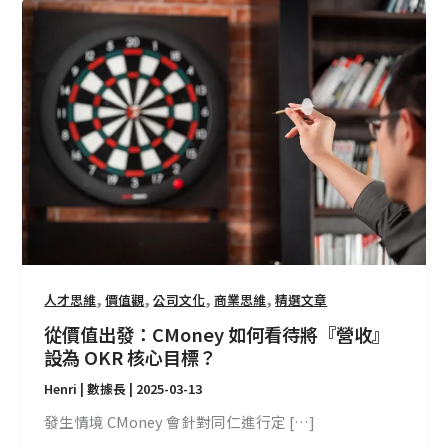
從
價
值
出
發：
CMoney
如
何
看
待
將
『營
收』
,
,
,
,
人才思維
價值觀
公司文化
商業思維
精選文章
設
從價值出發：CMoney 如何看待將『營收』
為
設為 OKR 核心目標？
OKR
Henri | 數據長
|
2025-03-13
核
心
發生情境 CMoney 會針對同仁進行定 […]
目