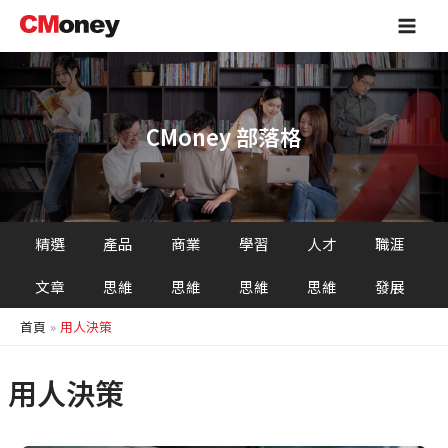
跳
Main
至
Men
主
要
內
容
CMoney 部落格
精選
產品
商業
學習
人才
職涯
文章
思維
思維
思維
思維
發展
首頁
用人決策
用人決策