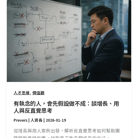
有
執
念
的
人，
會
先
假
設
做
不
成：
談
,
人才思維
價值觀
增
有執念的人，會先假設做不成：談增長、用
長、
人與反直覺思考
用
Prevers | 人資長
|
2026-01-19
人
與
從增長與用人案例出發，解析反直覺思考如何幫助團
反
隊跳脫直線反應，找到真正能長期成長的方法。