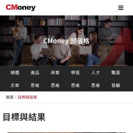
跳
Main
至
Men
主
要
內
容
CMoney 部落格
精選
產品
商業
學習
人才
職涯
文章
思維
思維
思維
思維
發展
首頁
目標與結果
目標與結果