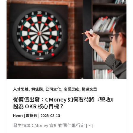
從
價
值
出
發：
CMoney
如
何
看
待
將
『營
收』
,
,
,
,
人才思維
價值觀
公司文化
商業思維
精選文章
設
從價值出發：CMoney 如何看待將『營收』
為
設為 OKR 核心目標？
OKR
Henri | 數據長
|
2025-03-13
核
心
發生情境 CMoney 會針對同仁進行定 […]
目