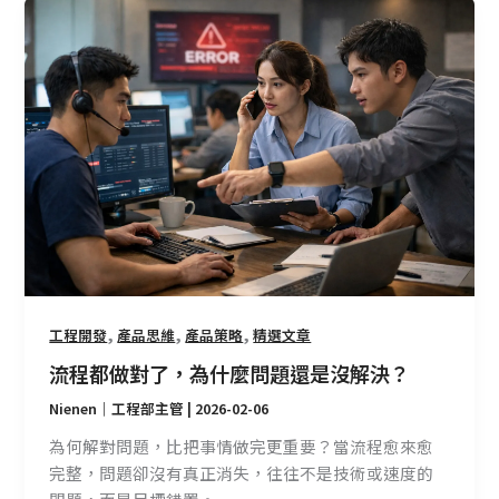
流
程
都
做
對
了，
為
什
麼
問
題
還
是
,
,
,
工程開發
產品思維
產品策略
精選文章
沒
流程都做對了，為什麼問題還是沒解決？
解
Nienen｜工程部主管
|
2026-02-06
決？
為何解對問題，比把事情做完更重要？當流程愈來愈
完整，問題卻沒有真正消失，往往不是技術或速度的