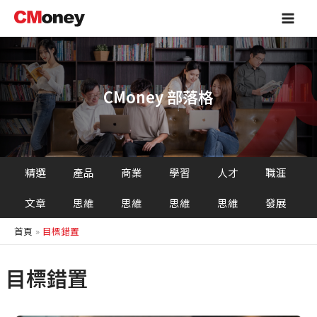
跳
Main
至
Men
主
要
內
容
CMoney 部落格
精選
產品
商業
學習
人才
職涯
文章
思維
思維
思維
思維
發展
首頁
目標錯置
目標錯置