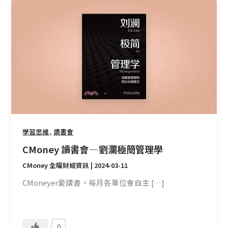
CMoney
讀
書
會
—
劉
瀾
極
簡
管
理
,
學習思維
讀書會
學
CMoney 讀書會 — 劉瀾極簡管理學
CMoney 全曜財經資訊
|
2024-03-11
CMoneyer愛讀書，每月各單位會自主 […]
0