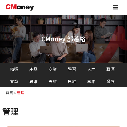
跳
Main
至
Men
主
要
內
容
CMoney 部落格
精選
產品
商業
學習
人才
職涯
文章
思維
思維
思維
思維
發展
首頁
管理
管理