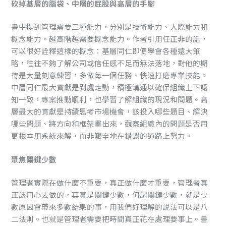
砍掉基層的腦袋、中層的屁股與高層的手腳
書中提到管理需要三種能力，分別是技術能力、人際能力和
概念能力。越高階越需要概念能力。作者引用任正非的話，
可以很好詮釋這樣的概念：基層同仁即便學會各種遠大策
略，往往不夠了解公司或信任感不足而無法落地，對他的期
待是大量刻意練習，多做每一個任務、快速打磨專業技能。
中層同仁最大貢獻是到處走動，積極溝通以確保組織上下認
知一致，專案推動順利，也學習了解組織的現況和問題。高
層最大的貢獻是持續思考市場機會，該投入哪些題目、解決
哪些問題、將方向和框架畫出來，觀察組織內的問題是否用
更根本用系統來解，而非艱辛地在錯誤的道路上努力。
聚焦關鍵少數
管理者實際在做什麼不重要，真正做什麼才重要，管理者真
正該用心去做的，其實是關鍵少數，何謂關鍵少數，就是少
數原因會帶來多數結果的事，用我們好理解的説法可以是八
二法則。也就是管理者需要把時間真正花在處理要事上。書