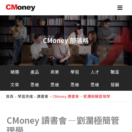
搜
跳
Main
尋
至
Men
主
要
內
容
CMoney 部落格
精選
產品
商業
學習
人才
職涯
文章
思維
思維
思維
思維
發展
首頁
學習思維
讀書會
CMoney 讀書會 — 劉瀾極簡管理學
CMoney 讀書會 — 劉瀾極簡管
理學