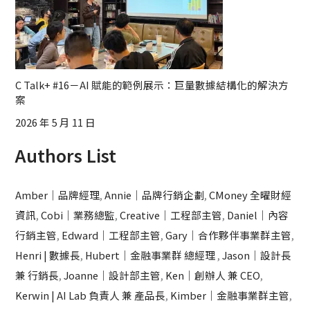
C Talk+ #16－AI 賦能的範例展示：巨量數據結構化的解決方
案
2026 年 5 月 11 日
Authors List
Amber｜品牌經理
,
Annie｜品牌行銷企劃
,
CMoney 全曜財經
資訊
,
Cobi｜業務總監
,
Creative｜工程部主管
,
Daniel｜內容
行銷主管
,
Edward｜工程部主管
,
Gary｜合作夥伴事業群主管
,
Henri | 數據長
,
Hubert｜金融事業群 總經理
,
Jason｜設計長
兼 行銷長
,
Joanne｜設計部主管
,
Ken｜創辦人 兼 CEO
,
Kerwin | AI Lab 負責人 兼 產品長
,
Kimber｜金融事業群主管
,