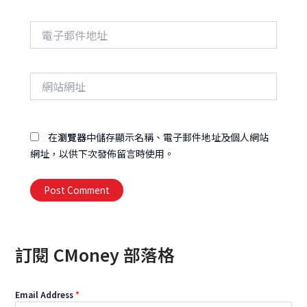
電
子
郵
件
網
地
站
址
網
址
在
瀏覽器
中儲存顯示名稱、電子郵件地址及個人網站
網址，以供下次發佈留言時使用。
Alternative:
訂閱 CMoney 部落格
Email Address
*