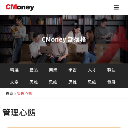
跳
Main
至
Men
主
要
內
容
CMoney 部落格
精選
產品
商業
學習
人才
職涯
文章
思維
思維
思維
思維
發展
首頁
管理心態
管理心態