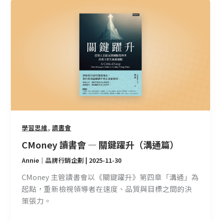
CMoney
讀
書
會
—
關
鍵
躍
升
（溝
通
,
學習思維
讀書會
篇）
CMoney 讀書會 — 關鍵躍升（溝通篇）
Annie｜品牌行銷企劃
|
2025-11-30
CMoney 主管讀書會以《關鍵躍升》第四章「溝通」為
起點，重新檢視領導者在速度、品質與目標之間的決
策張力。