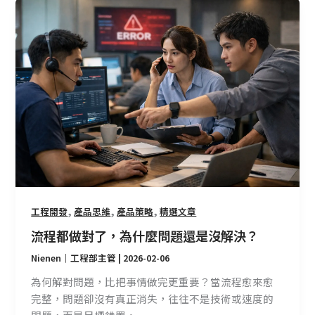
流
程
都
做
對
了，
為
什
麼
問
題
還
是
,
,
,
工程開發
產品思維
產品策略
精選文章
沒
流程都做對了，為什麼問題還是沒解決？
解
Nienen｜工程部主管
|
2026-02-06
決？
為何解對問題，比把事情做完更重要？當流程愈來愈
完整，問題卻沒有真正消失，往往不是技術或速度的