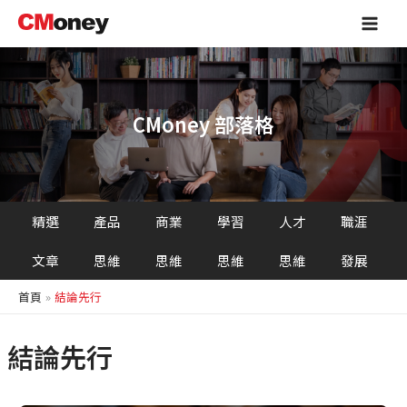
跳
Main
至
Men
主
要
內
容
CMoney 部落格
精選
產品
商業
學習
人才
職涯
文章
思維
思維
思維
思維
發展
首頁
結論先行
結論先行