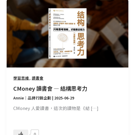
CMoney
讀
書
會
—
結
構
思
考
力
,
學習思維
讀書會
CMoney 讀書會 — 結構思考力
Annie｜品牌行銷企劃
|
2025-06-29
CMoney 人愛讀書，這次的讀物是《結 […]
0