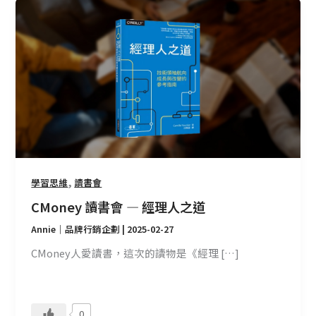
CMoney
讀
書
會
—
經
理
人
之
道
,
學習思維
讀書會
CMoney 讀書會 — 經理人之道
Annie｜品牌行銷企劃
|
2025-02-27
CMoney人愛讀書，這次的讀物是《經理 […]
0