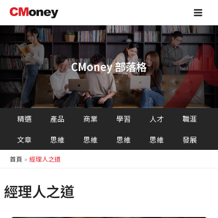
跳
Main
至
Men
主
要
內
容
CMoney 部落格
精選
產品
商業
學習
人才
職涯
文章
思維
思維
思維
思維
發展
首頁
經理人之道
經理人之道