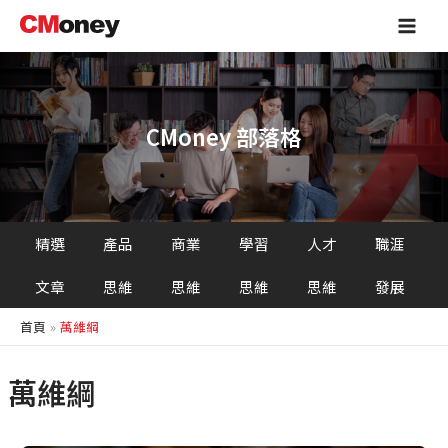
跳
Main
至
Men
主
要
內
容
CMoney 部落格
精選
產品
商業
學習
人才
職涯
文章
思維
思維
思維
思維
發展
首頁
萬維綱
萬維綱