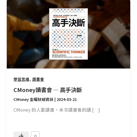
CMoney
讀
書
會
—
高
手
決
斷
,
學習思維
讀書會
CMoney讀書會 — 高手決斷
CMoney 全曜財經資訊
|
2024-03-21
CMoney 的人愛讀書，本次讀書會的讀 […]
0