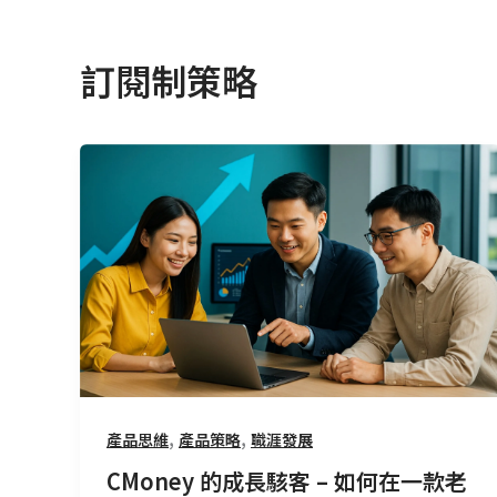
訂閱制策略
CMoney
的
成
長
駭
客
–
如
何
在
,
,
產品思維
產品策略
職涯發展
一
款
CMoney 的成長駭客 – 如何在一款老