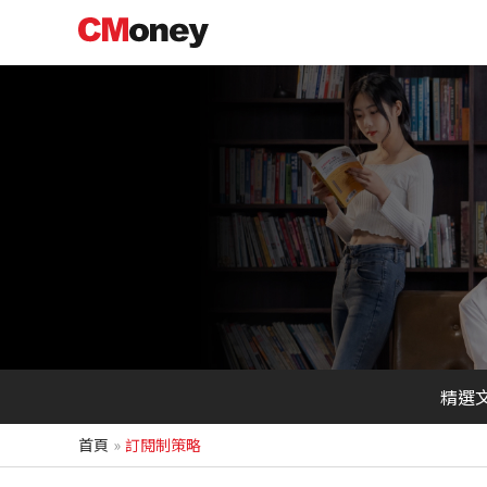
跳
至
主
要
內
容
精選
首頁
訂閱制策略