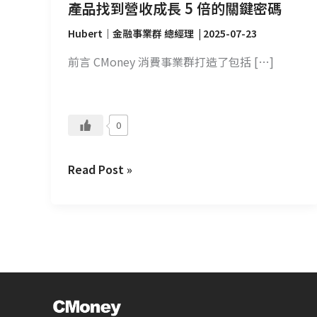
老
產品找到營收成長 5 倍的關鍵密碼
產
Hubert｜金融事業群 總經理
|
2025-07-23
品
找
前言 CMoney 消費事業群打造了包括 […]
到
營
收
0
成
長
Read Post »
5
倍
的
關
鍵
密
碼