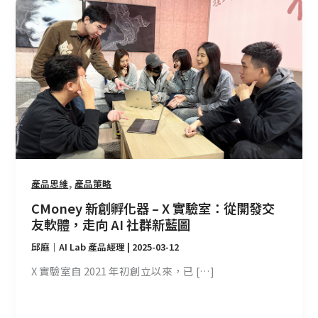
CMoney
新
創
孵
化
器
–
X
實
驗
室：
,
產品思維
產品策略
從
CMoney 新創孵化器 – X 實驗室：從開發交
開
友軟體，走向 AI 社群新藍圖
發
交
邱庭｜AI Lab 產品經理
|
2025-03-12
友
X 實驗室自 2021 年初創立以來，已 […]
軟
體，
走