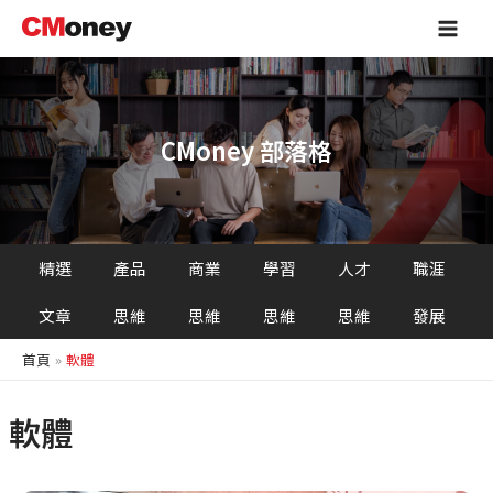
跳
Main
至
Men
主
要
內
容
CMoney 部落格
精選
產品
商業
學習
人才
職涯
文章
思維
思維
思維
思維
發展
首頁
軟體
軟體