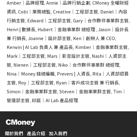
Amber｜品牌經理
,
Annie｜品牌行銷企劃
,
CMoney 全曜財經
資訊
,
Cobi｜業務總監
,
Creative｜工程部主管
,
Daniel｜內容
行銷主管
,
Edward｜工程部主管
,
Gary｜合作夥伴事業群主管
,
Henri | 數據長
,
Hubert｜金融事業群 總經理
,
Jason｜設計長
兼 行銷長
,
Joanne｜設計部主管
,
Ken｜創辦人 兼 CEO
,
Kerwin | AI Lab 負責人 兼 產品長
,
Kimber｜金融事業群主管
,
Mark｜工程部主管
,
Mars｜影音設計主管
,
Nashi｜人資部主
管
,
Nienen｜工程部主管
,
Niko｜合作夥伴事業群 總經理
,
Nina｜Money 錢總編輯
,
Prevers | 人資長
,
Rita｜人資部招募
主管
,
Roy｜工程部主管
,
Ryan｜客戶成功主管 兼 行銷長
,
Simon｜金融事業群主管
,
Steven｜金融事業群主管
,
Tim｜
營運部主管
,
邱庭｜AI Lab 產品經理
關於我們
產品介紹
加入我們