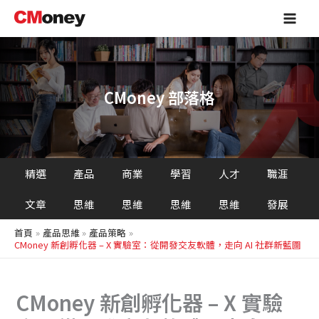
搜
跳
Main
尋
至
Men
主
要
內
容
CMoney 部落格
精選
產品
商業
學習
人才
職涯
文章
思維
思維
思維
思維
發展
首頁
產品思維
產品策略
CMoney 新創孵化器 – X 實驗室：從開發交友軟體，走向 AI 社群新藍圖
CMoney 新創孵化器 – X 實驗