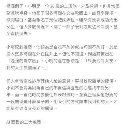
舉個例子，小明是一位 30 歲的上班族，外型普通，但非常渴
望擺脫單身。他花了很多時間在交友軟體上，認真學穿搭、
練開場白，甚至報名了幾個把妹課程。雖然有幾次成功約出
女生，但大多數情況下，聊了一陣子後對方就逐漸冷淡，甚
至直接消失。
小明感到沮喪，他認為是自己不夠帥或技巧還不夠好，於是
投入更多時間在外在提升上。但他不知道，問題其實出在
「過強的需求感」，小明的潛在想法是：「只要找到女友，
我的人生就圓滿了。」
但人會習慣性排斥其他人給的意見，容易找較簡單的捷徑。
小明不會認為因為自己的不自信與匱乏的心態找不到另一
半，而一直花時間去優化外表跟技巧。並真正理解他想要的
一段關係是什麼樣子的，用吸引的方式讓來找到對的人，才
能擁有健康又長期的關係。
AI 面臨的三大挑戰：