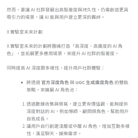
然而，要讓 AI 社群發展出高黏著度與持久性，仍需創造更具
吸引力的場景，讓 AI 能與用戶建立更深的羈絆。
X 實驗室未來計劃
X 實驗室未來的計劃將圍繞打造「高深度、高廣度的 AI 角
色」，並拓展更多應用場景，來提升 AI 社群的黏著度。
同時提高 AI 深度跟多樣性，提升用戶社群體驗：
將透過
官方深度角色
與
UGC 生成廣度角色
的雙軌
策略，來擴展 AI 角色池：
透過數據收集與側寫，建立更有價值觀、能夠提供
深度對話的 AI，例如導師、顧問類角色，幫助用戶
自我成長。
讓用戶自行創建淺層或中層 AI 角色，增加互動多樣
性，滿足聊天、娛樂需求。