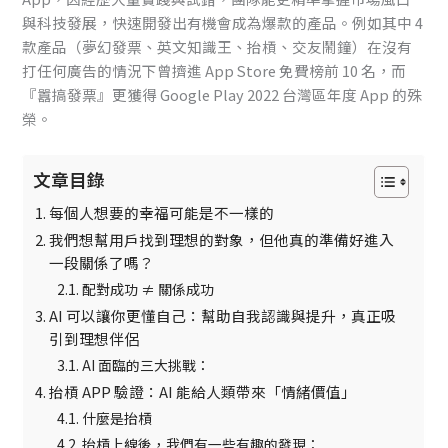
與科技發展，快速開發出有機會成為爆款的產品。例如其中 4
款產品（夢幻發票、英文知識王、抬槓、交友鬧鐘）在沒有
打任何廣告的情況下曾擠進 App Store 免費榜前 10 名，而
『囂搞發票』更獲得 Google Play 2022 台灣區年度 App 的殊
榮。
文章目錄
每個人想要的幸福可能是不一樣的
我們想幫用戶找到理想的對象，但他真的準備好進入
一段關係了嗎？
配對成功 ≠ 關係成功
AI 可以讓你更懂自己：幫助自我認識與提升，真正吸
引到理想伴侶
AI 面臨的三大挑戰：
抬槓 APP 驗證：AI 能給人類帶來「情緒價值」
什麼是抬槓
抬槓上線後，我們有一些有趣的發現：