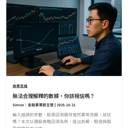
無
法
合
理
解
釋
的
數
據，
你
該
相
信
商業思維
嗎？
無法合理解釋的數據，你該相信嗎？
Simon｜金融事業群主管
|
2025-10-21
輸入錯誤的參數，股票回測績效竟然異常亮眼，該信
嗎？本文以選股策略回測為例，提出拆解、驗證與風