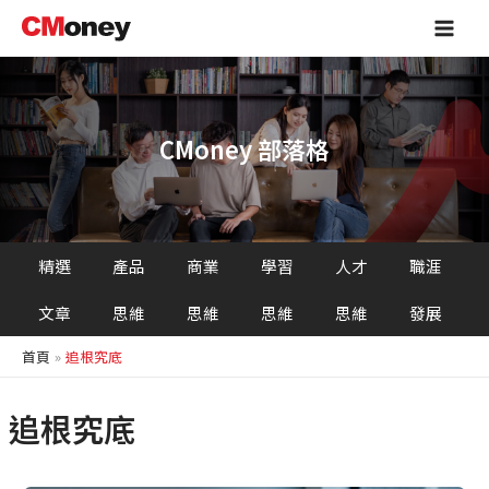
跳
Main
至
Men
主
要
內
容
CMoney 部落格
精選
產品
商業
學習
人才
職涯
文章
思維
思維
思維
思維
發展
首頁
追根究底
追根究底