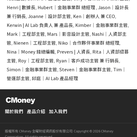
Henri | 數據長
,
Hubert｜金融事業群 總經理
,
Jason｜設計長
兼 行銷長
,
Joanne｜設計部主管
,
Ken｜創辦人 兼 CEO
,
Kerwin | AI Lab 負責人 兼 產品長
,
Kimber｜金融事業群主管
,
Mark｜工程部主管
,
Mars｜影音設計主管
,
Nashi｜人資部主
管
,
Nienen｜工程部主管
,
Niko｜合作夥伴事業群 總經理
,
Nina｜Money 錢總編輯
,
Prevers | 人資長
,
Rita｜人資部招募
主管
,
Roy｜工程部主管
,
Ryan｜客戶成功主管 兼 行銷長
,
Simon｜金融事業群主管
,
Steven｜金融事業群主管
,
Tim｜
營運部主管
,
邱庭｜AI Lab 產品經理
關於我們
產品介紹
加入我們
版權所有 CMoney 全曜財經資訊股份有限公司 Copyright © 2026 CMoney
Corporation. All rights reserved.