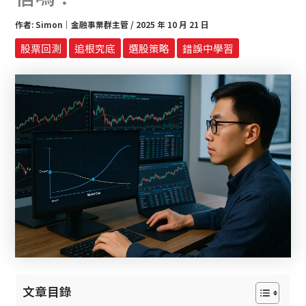
作者:
Simon｜金融事業群主管
/
2025 年 10 月 21 日
股票回測
追根究底
選股策略
錯誤中學習
文章目錄