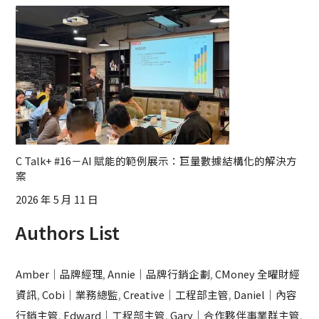
C Talk+ #16－AI 賦能的範例展示：巨量數據結構化的解決方
案
2026 年 5 月 11 日
Authors List
Amber｜品牌經理
,
Annie｜品牌行銷企劃
,
CMoney 全曜財經
資訊
,
Cobi｜業務總監
,
Creative｜工程部主管
,
Daniel｜內容
行銷主管
,
Edward｜工程部主管
,
Gary｜合作夥伴事業群主管
,