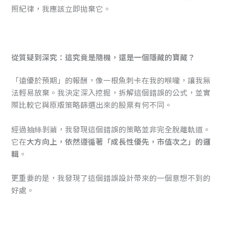
照紀律，我應該立即拋棄它。
從質疑到深究：這究竟是隨機，還是一個隱藏的寶藏？
「遠優於預期」的報酬，像一根魚刺卡在我的喉嚨，讓我無
法輕易放棄。我決定深入挖掘，拆解這個錯誤的公式，並實
際比較它與原版策略篩選出來的股票有何不同。
經過抽絲剝繭，我發現這個錯誤的策略並非完全脫離軌道。
它在
大方向上，依然遵循著「成長性優先，市值次之」的邏
輯
。
更重要的是，我發現了這個錯誤設計帶來的一個意想不到的
好處。