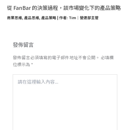
從 FanBar 的決策過程，談市場變化下的產品策略
商業思維
,
產品思維
,
產品策略
| 作者:
Tim｜營運部主管
發佈留言
發佈留言必須填寫的電子郵件地址不會公開。
必填欄
位標示為
*
請
在
這
裡
輸
入
內
容...