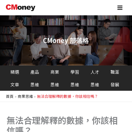
搜
跳
Main
尋
至
Men
主
要
內
容
CMoney 部落格
精選
產品
商業
學習
人才
職涯
文章
思維
思維
思維
思維
發展
首頁
商業思維
無法合理解釋的數據，你該相信嗎？
無法合理解釋的數據，你該相
信嗎？