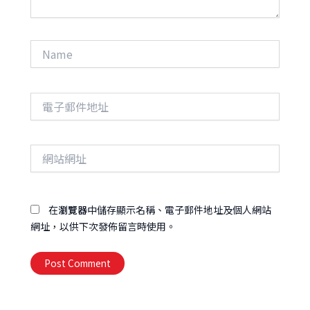
Name
電
子
郵
件
網
地
站
址
網
址
在
瀏覽器
中儲存顯示名稱、電子郵件地址及個人網站
網址，以供下次發佈留言時使用。
Alternative: