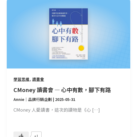
CMoney
讀
書
會
—
心
中
有
數，
腳
下
,
學習思維
讀書會
有
CMoney 讀書會 — 心中有數，腳下有路
路
Annie｜品牌行銷企劃
|
2025-05-31
CMoney 人愛讀書，這次的讀物是《心 […]
+1