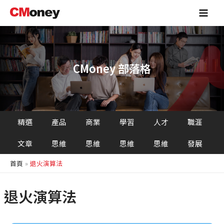
跳
Main
至
Men
主
要
內
容
CMoney 部落格
精選
產品
商業
學習
人才
職涯
文章
思維
思維
思維
思維
發展
首頁
退火演算法
退火演算法