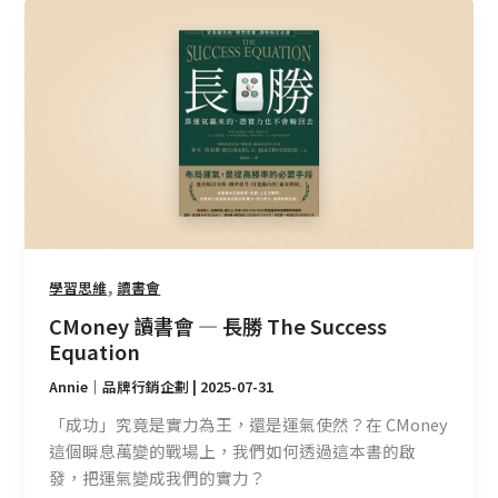
CMoney
讀
書
會
—
長
勝
The
Success
Equation
,
學習思維
讀書會
CMoney 讀書會 — 長勝 The Success
Equation
Annie｜品牌行銷企劃
|
2025-07-31
「成功」究竟是實力為王，還是運氣使然？在 CMoney
這個瞬息萬變的戰場上，我們如何透過這本書的啟
發，把運氣變成我們的實力？