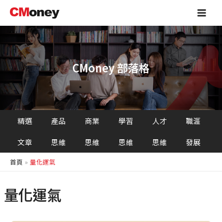
跳
Main
至
Men
主
要
內
容
CMoney 部落格
精選
產品
商業
學習
人才
職涯
文章
思維
思維
思維
思維
發展
首頁
量化運氣
量化運氣