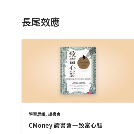
長尾效應
CMoney
讀
書
會
—
致
富
心
態
,
學習思維
讀書會
CMoney 讀書會 — 致富心態