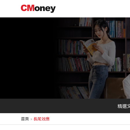
跳
至
主
要
內
容
精選
首頁
長尾效應