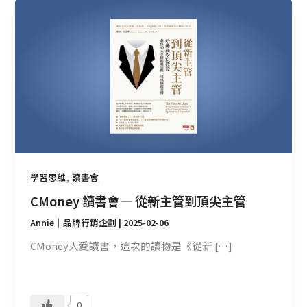
CMoney
讀
書
會
—
從
新
主
管
到
頂
,
學習思維
讀書會
尖
CMoney 讀書會 — 從新主管到頂尖主管
主
管
Annie｜品牌行銷企劃
|
2025-02-06
CMoney人愛讀書，這次的讀物是《從新 […]
0