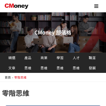
跳
Main
至
Men
主
要
內
容
CMoney 部落格
精選
產品
商業
學習
人才
職涯
文章
思維
思維
思維
思維
發展
首頁
零階思維
零階思維