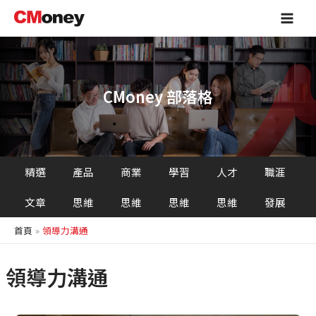
跳
Main
至
Men
主
要
內
容
CMoney 部落格
精選
產品
商業
學習
人才
職涯
文章
思維
思維
思維
思維
發展
首頁
領導力溝通
領導力溝通