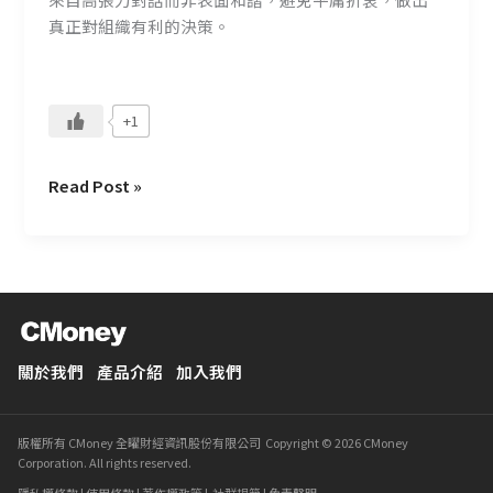
領
真正對組織有利的決策。
導
文
化
+1
Read Post »
關於我們
產品介紹
加入我們
版權所有 CMoney 全曜財經資訊股份有限公司 Copyright © 2026 CMoney
Corporation. All rights reserved.
隱私權條款
|
使用條款
|
著作權政策
|
社群規範
|
免責聲明