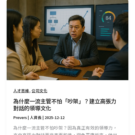
為
什
麼
一
流
主
管
不
怕
「吵
架」？
建
立
,
人才思維
公司文化
高
為什麼一流主管不怕「吵架」？建立高張力
張
對話的領導文化
力
Prevers | 人資長
|
2025-12-12
對
話
為什麼一流主管不怕吵架？因為真正有效的領導力，
的
來自高張力對話而非表面和諧，避免平庸折衷，做出