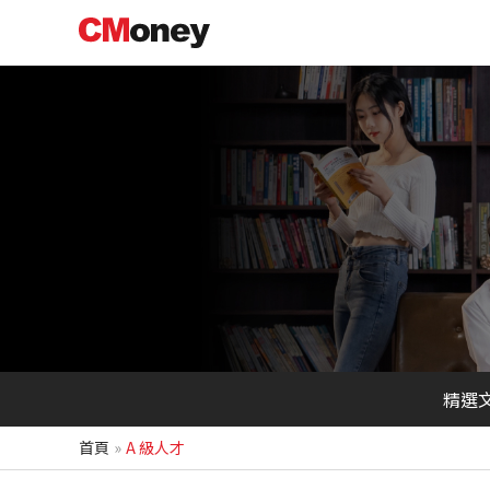
跳
至
主
要
內
容
精選
首頁
A 級人才