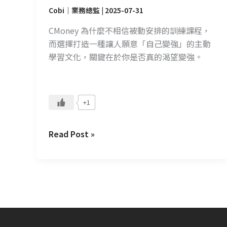
於
Cobi｜業務總監
|
2025-07-31
主
動
CMoney 為什麼不相信被動安排的訓練課程，
追
而選擇打造一種讓人願意「自己變強」的主動
求
學習文化，關鍵在於你是否真的渴望變強。
+1
Read Post »