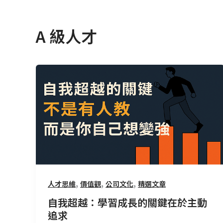
A 級人才
自
我
超
越：
學
習
成
長
的
,
,
,
人才思維
價值觀
公司文化
精選文章
關
鍵
自我超越：學習成長的關鍵在於主動
在
追求