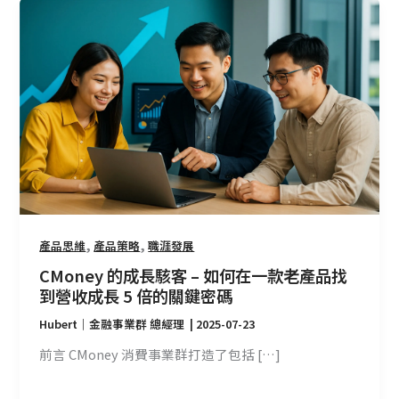
CMoney
的
成
長
駭
客
–
如
何
在
一
款
,
,
產品思維
產品策略
職涯發展
老
CMoney 的成長駭客 – 如何在一款老產品找
產
到營收成長 5 倍的關鍵密碼
品
Hubert｜金融事業群 總經理
|
2025-07-23
找
到
前言 CMoney 消費事業群打造了包括 […]
營
收