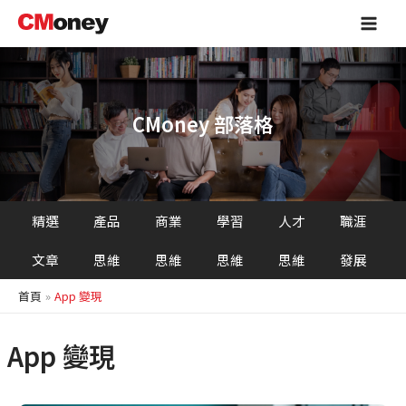
跳
Main
至
Men
主
要
內
容
CMoney 部落格
精選
產品
商業
學習
人才
職涯
文章
思維
思維
思維
思維
發展
首頁
App 變現
App 變現