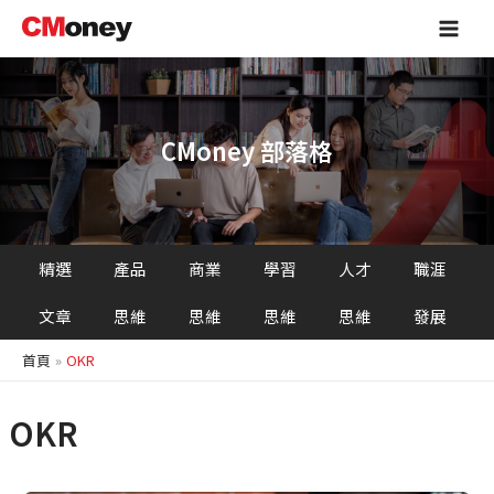
跳
Main
至
Men
主
要
內
容
CMoney 部落格
精選
產品
商業
學習
人才
職涯
文章
思維
思維
思維
思維
發展
首頁
OKR
OKR