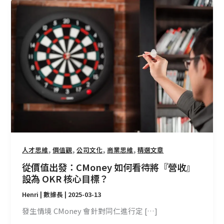
從
價
值
出
發：
CMoney
如
何
看
待
將
『營
收』
,
,
,
,
人才思維
價值觀
公司文化
商業思維
精選文章
設
從價值出發：CMoney 如何看待將『營收』
為
設為 OKR 核心目標？
OKR
Henri | 數據長
|
2025-03-13
核
心
發生情境 CMoney 會針對同仁進行定 […]
目