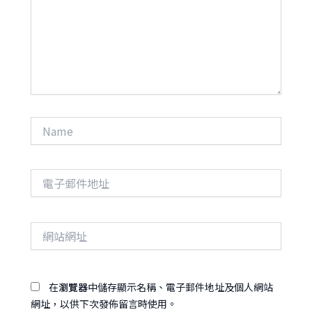
輸
入
內
容...
Name
電
子
郵
件
網
地
站
址
網
址
在
瀏覽器
中儲存顯示名稱、電子郵件地址及個人網站
網址，以供下次發佈留言時使用。