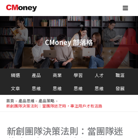
搜
跳
Main
尋
至
Men
主
要
內
容
CMoney 部落格
精選
產品
商業
學習
人才
職涯
文章
思維
思維
思維
思維
發展
首頁
產品思維
產品策略
新創團隊決策法則：當團隊迷茫時，專注用戶才有活路
新創團隊決策法則：當團隊迷