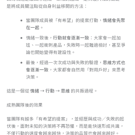
是將成員關注點從自身利益移開的方法：
當團隊成員被「有希望」的提案打動，
情緒會先聚
在一起
。
情緒一致後，
行動就會逐漸一致
：大家會一起加
班、一起衝刺產品，失敗時一起難過檢討，甚至爭
論也開始變得有建設性。
最後，經過一次次成功與失敗的驗證，
思維方式也
會逐漸一致
，大家都會自然用「對用戶好」來思考
決策。
這是一個從
情緒 → 行動 → 思維
的共振過程。
成熟團隊後的效果
當團隊有越多「有希望的提案」，並經歷與成功／失敗的起
伏後，面對未知的決策將不再恐懼，而是能快速形成共識，
不僅行動的速度會越來越快，決策的品質也會越來越好。