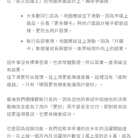
在「英文知識王」的地圖頁面設計上，團隊爭論過：
大多數同仁認為，地圖應該往下滑動，因為市場上
競品，在看「更多關卡」時的介面設計幾乎都是這
樣，更符合用戶習慣。
執行長卻覺得，地圖應該往上滑動，因為「升關
卡」象徵著成長與變好，能帶給用戶向上的感覺。
這件事沒有標準答案，也非常難驗證，所以其實一直爭論沒
有結果。
往下滑更符合習慣，往上滑更能傳達意義，這裡沒有「誰對
誰錯」，只有「哪個更有機會能讓用戶變好」。
最後我們選擇聽執行長的，因為從他的表述中知道他的決策
動機完全是為了用戶「更好」而不是安全交付，那對我來說
這更值得嘗試，也更有機會成功。
也是因為這個功能，我們從原本停滯的近半年的活躍開始提
升，在上線一個月內月活躍用戶數從 3 萬上漲到近 4 萬，成為