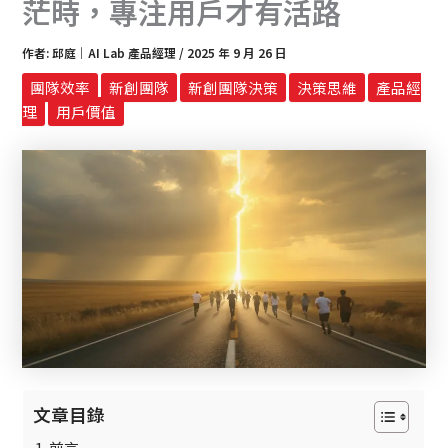
茫時，專注用戶才有活路
作者:
邱庭｜AI Lab 產品經理
/
2025 年 9 月 26 日
團隊效率
新創團隊
新創團隊決策
決策思維
產品經
理
用戶價值
文章目錄
前言