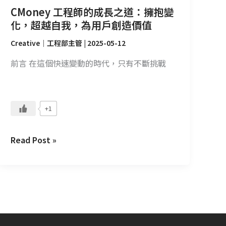
化，
CMoney 工程師的成長之道：擁抱變
超
化，超越自我，為用戶創造價值
越
Creative｜工程部主管
|
2025-05-12
自
我，
前言 在這個快速變動的時代，只有不斷挑戰
為
用
戶
+1
創
造
Read Post »
價
值