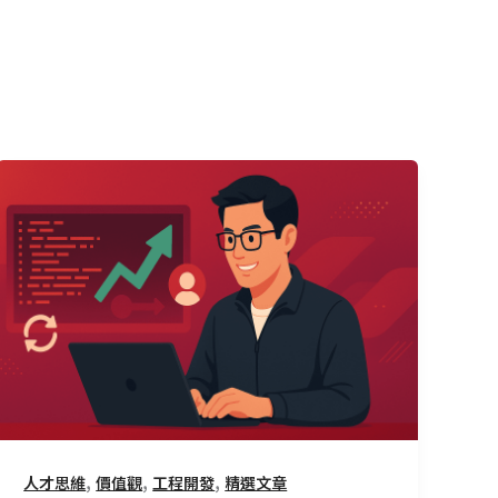
CMoney
工
程
師
的
成
長
之
道：
擁
抱
,
,
,
人才思維
價值觀
工程開發
精選文章
變