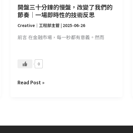
我
開盤三十分鐘的慢盤，改變了我們的
們
節奏｜一場即時性的技術反思
的
Creative｜工程部主管
|
2025-06-26
節
奏
前言 在金融市場，每一秒都有意義。然而
｜
一
場
0
即
時
Read Post »
性
的
技
術
反
思