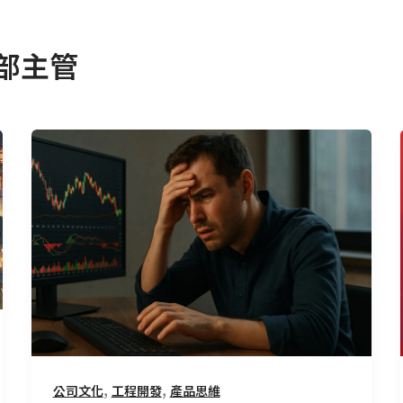
程部主管
開
盤
三
十
分
鐘
的
慢
盤，
改
變
,
,
公司文化
工程開發
產品思維
了