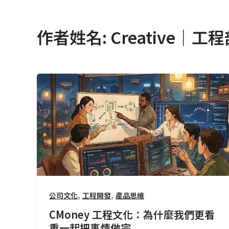
作者姓名: Creative｜工
CMoney
工
程
文
化：
為
什
麼
我
,
,
公司文化
工程開發
產品思維
們
更
CMoney 工程文化：為什麼我們更看
看
重一起把事情做完