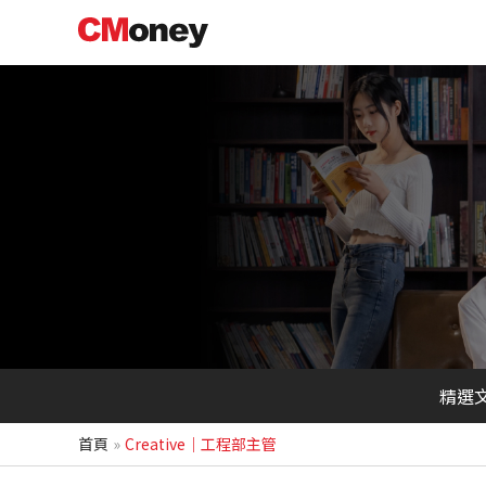
跳
至
主
要
內
容
精選
首頁
Creative｜工程部主管