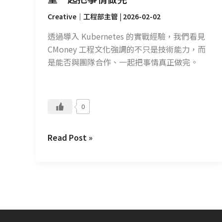
重
Creative｜工程部主管
|
2026-02-02
一
起
透過導入 Kubernetes 的實戰經驗，我們看見
把
CMoney 工程文化強調的不只是技術能力，而
事
是能否與團隊合作、一起把事情真正做完。
情
做
完
0
Read Post »