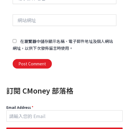
子
郵
件
網
地
站
址
網
址
在
瀏覽器
中儲存顯示名稱、電子郵件地址及個人網站
網址，以供下次發佈留言時使用。
Alternative:
訂閱 CMoney 部落格
Email Address
*