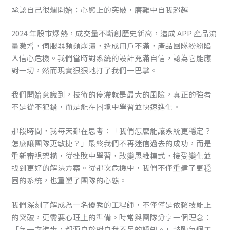
承認自己很爛開始：心態上的突破，磨難中自我超越
2024 年股市爆熱，成交量不斷創歷史新高，造成 APP 產品流
量激增，伺服器頻頻崩潰，造成用戶不滿，產品團隊紛紛陷
入信心危機。我們當時對系統的設計充滿自信，認為它能應
對一切，然而現實狠狠地打了我們一巴掌。
我們開始意識到，技術的停滯就是最大的風險，真正的強者
不是從不犯錯，而是能在困境中學習並快速進化。
那段時間，我每天都在思考：「我們怎麼能讓系統更穩定？
怎麼讓團隊更敏捷？」最終我們不再迷信過去的成功，而是
重新審視架構，從挫敗中學習，改變思維模式，接受變化並
找到更好的解決方案。從那次危機中，我們不僅重建了更穏
固的系統，也重塑了團隊的心態。
我們深刻了解成為一名優秀的工程師，不僅僅是依賴技能上
的突破，更需要心理上的準備。時常與團隊分享一個理念：
「每一次進步，都源自於對自我不足的認知。」鼓勵每個工