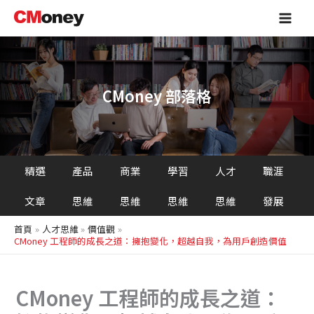
搜
跳
Main
尋
至
Men
主
要
內
容
CMoney 部落格
精選
產品
商業
學習
人才
職涯
文章
思維
思維
思維
思維
發展
首頁
人才思維
價值觀
CMoney 工程師的成長之道：擁抱變化，超越自我，為用戶創造價值
CMoney 工程師的成長之道：