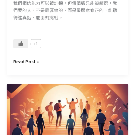
我們相信能力可以被訓練，但價值觀只能被篩選，我
長
們要的人，不是最厲害的，而是最願意修正的，能聽
的
得進真話、能面對挑戰。
價
值
觀
+1
Read Post »
為
什
麼
她
曾
經
錄