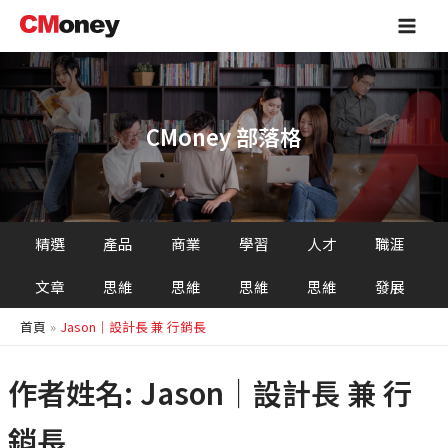
跳
Main
至
Men
主
要
內
容
CMoney 部落格
精選
產品
商業
學習
人才
職涯
文章
思維
思維
思維
思維
發展
首頁
Jason｜設計長 兼 行銷長
作者姓名: Jason｜設計長 兼 行
銷長