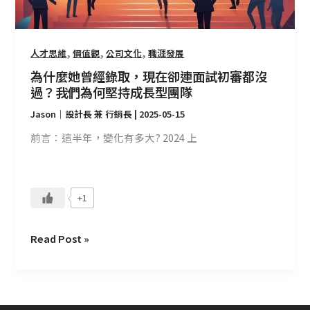
取，
現
在
,
,
,
人才思維
價值觀
公司文化
職涯發展
卻
連
為什麼她曾經錄取，現在卻連面試初審都沒
面
過？我們為何堅持成長型團隊
試
Jason｜設計長 兼 行銷長
|
2025-05-15
初
前言：這半年，變化有多大? 2024 上
審
都
沒
過？
+1
我
們
Read Post »
為
何
堅
持
成