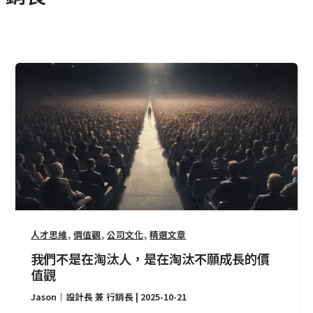
我
們
不
是
在
淘
汰
人，
是
在
,
,
,
人才思維
價值觀
公司文化
精選文章
淘
汰
我們不是在淘汰人，是在淘汰不願成長的價
不
值觀
願
Jason｜設計長 兼 行銷長
|
2025-10-21
成