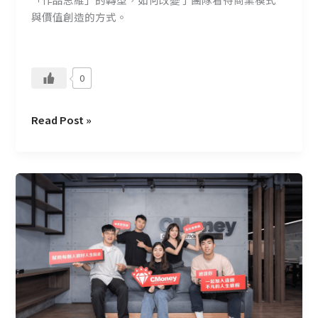
你
與價值創造的方式。
0
Read Post »
公
司
使
命
–
創
造
出
更