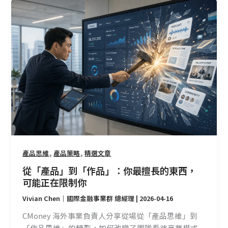
從
「產
品」
到
「作
品」：
你
最
擅
長
的
東
西，
,
,
產品思維
產品策略
精選文章
可
從「產品」到「作品」：你最擅長的東西，
能
可能正在限制你
正
Vivian Chen｜國際金融事業群 總經理
|
2026-04-16
在
限
CMoney 海外事業負責人分享從場從「產品思維」到
制
「作品思維」的轉型，如何改變了團隊看待商業模式