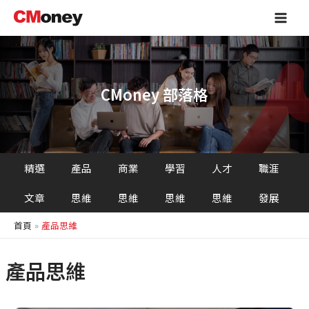
跳
Main
至
Men
主
要
內
容
CMoney 部落格
精選
產品
商業
學習
人才
職涯
文章
思維
思維
思維
思維
發展
首頁
產品思維
產品思維