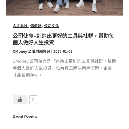
好
的
工
,
,
人才思維
價值觀
公司文化
具
與
公司使命–創造出更好的工具與社群，幫助每
社
個人做好人生投資
群，
CMoney 全曜財經資訊
|
2026-01-08
幫
CMoney 公司使命是「創造出更好的工具與社群，幫助
助
每個人做好人生投資」唯有真正解決用戶問題，企業
每
才能長期存在。
個
人
做
好
0
人
生
Read Post »
投
資