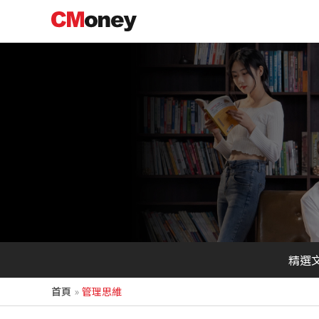
跳
至
主
要
內
容
精選
首頁
管理思維