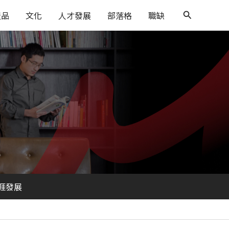
搜
產品
文化
人才發展
部落格
職缺
尋
涯發展