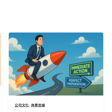
先
發
射，
再
校
正：
當
效
率
比
效
,
公司文化
商業思維
益