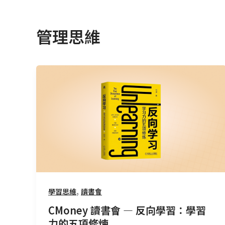
管理思維
CMoney
讀
書
會
—
反
向
學
習：
學
,
學習思維
讀書會
習
CMoney 讀書會 — 反向學習：學習
力
力的五項修煉