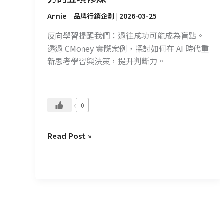
的
五
Annie｜品牌行銷企劃
|
2026-03-25
項
反向學習提醒我們：過往成功可能成為盲點。
修
透過 CMoney 實際案例，探討如何在 AI 時代重
煉
新思考學習與決策，提升判斷力。
0
Read Post »