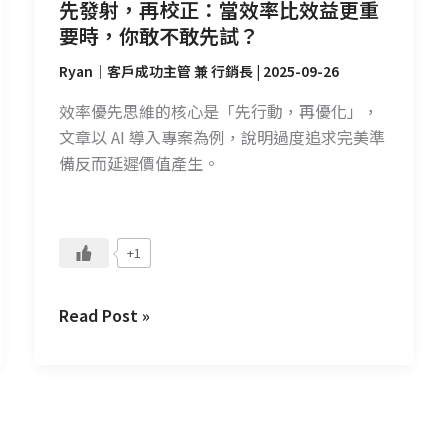
更
先發射，再校正：當效率比效益更重
重
要時，你敢不敢先試？
要
Ryan｜客戶成功主管 兼 行銷長
|
2025-09-26
時，
你
效率優先思維的核心是「先行動，再優化」，
敢
文章以 AI 導入專案為例，說明過度追求完美準
不
備反而延遲價值產生。
敢
先
試？
+1
Read Post »